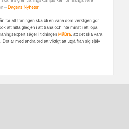
ller skaffa sig en träningskompis kan för många vara
gen –
Dagens Nyheter
 för att träningen ska bli en vana som verkligen gör
 att hitta glädjen i att träna och inte minst i att löpa,
träningsexpert säger i tidningen
MåBra
, att det ska vara
 Det är med andra ord att viktigt att utgå från sig själv