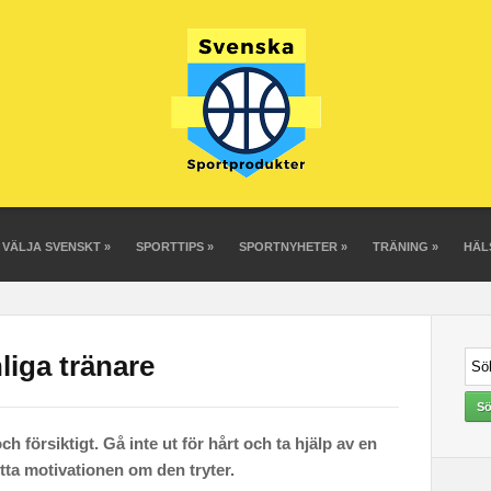
 VÄLJA SVENSKT
»
SPORTTIPS
»
SPORTNYHETER
»
TRÄNING
»
HÄL
iga tränare
h försiktigt. Gå inte ut för hårt och ta hjälp av en
hitta motivationen om den tryter.