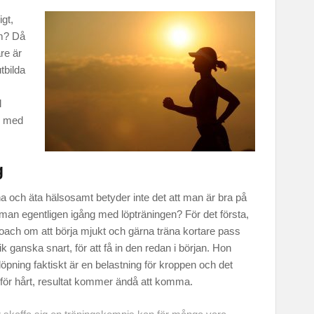
igt,
rm? Då
re är
tbilda
l
en med
g
äna och äta hälsosamt betyder inte det att man är bra på
 man egentligen igång med löpträningen? För det första,
oach om att börja mjukt och gärna träna kortare pass
nik ganska snart, för att få in den redan i början. Hon
löpning faktiskt är en belastning för kroppen och det
på för hårt, resultat kommer ändå att komma.