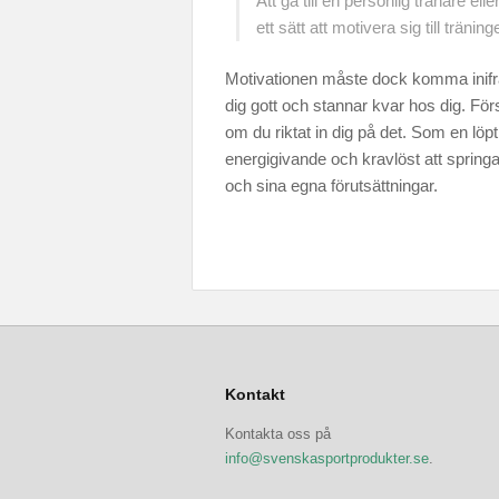
Att gå till en personlig tränare e
ett sätt att motivera sig till tränin
Motivationen måste dock komma inifrån
dig gott och stannar kvar hos dig. Försök
om du riktat in dig på det. Som en löp
energigivande och kravlöst att springa.
och sina egna förutsättningar.
Kontakt
Kontakta oss på
info@svenskasportprodukter.se
.