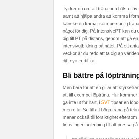
Tycker du om att träna och hälsa i övr
samt att hjälpa andra att komma i fo
kanske en karriär som personlig träna
något för dig. På IntensivePT kan du u
dig till PT på distans, genom att gå en
intensivutbildning på nätet. På ett anta
veckor är du redo att ta dig an värld
ditt nya certifikat.
Bli bättre på löptränin
Men bara för att en gillar att styrketr
att till exempel löpträna. Hur kommer
gå inte ut för hårt, i
SVT
tipsar en löpc
men ofta. Se till att börja träna på tek
manar också till försiktighet eftersom 
finns ingen anledning till att pressa 